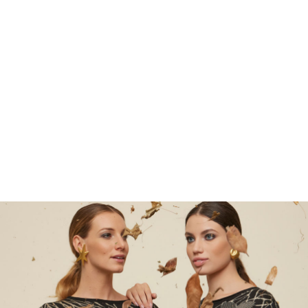
ART.02059