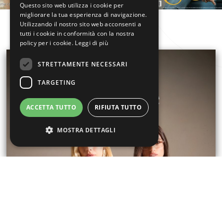
Questo sito web utilizza i cookie per
migliorare la tua esperienza di navigazione.
Utilizzando il nostro sito web acconsenti a
tutti i cookie in conformità con la nostra
policy per i cookie.
Leggi di più
STRETTAMENTE NECESSARI
TARGETING
ACCETTA TUTTO
RIFIUTA TUTTO
MOSTRA DETTAGLI
Strettamente necessari
Targeting
I cookie strettamente necessari consentono le
funzionalità principali del sito web come
l'accesso dell'utente e la gestione dell'account.
Il sito web non può essere utilizzato
correttamente senza i cookie strettamente